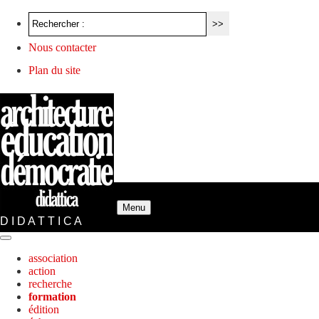
Nous contacter
Plan du site
Menu
D I D A T T I C A
association
action
recherche
formation
édition