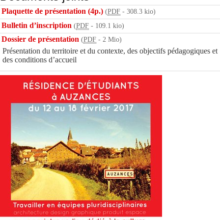
Plaquette de présentation (4p.)
(
PDF
-
308.3 kio
)
Bulletin d’inscription
(
PDF
-
109.1 kio
)
Dossier de présentation
(
PDF
-
2 Mio
)
Présentation du territoire et du contexte, des objectifs pédagogiques et
des conditions d’accueil