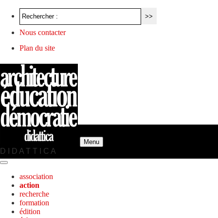
Nous contacter
Plan du site
Menu
D I D A T T I C A
association
action
recherche
formation
édition