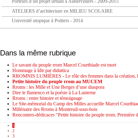
Porteurs d’un projet urbain à Aubervilliers - 2009-2015
ATELIERS d’architecture en MILIEU SCOLAIRE
Université utopique à Poitiers - 2014
Dans la même rubrique
Le savant du peuple rrom Marcel Courthiade est mort
Hommage à Idir par didattica
RROMNIS LUMIÈRES - Le rôle des femmes dans la création, l’éd
Petite histoire du peuple rrom au MUCEM
Rroms : les Mille et Une Berges d’une diaspora
Dire le flamenco et la poésie à La Lanterne
Rroms : entre histoire et témoignage
Le Site-mémorial du Camp des Milles accueille Marcel Courthiad
Millénaire des Rroms à Montreuil-sous-bois
Rencontres-dédicaces "Petite histoire du peuple rrom. Première d
1
2
3