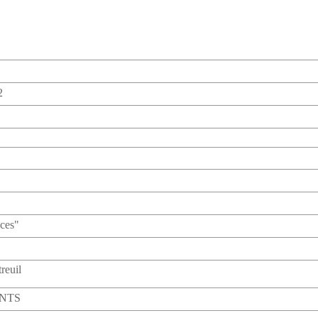
2
ces"
reuil
ANTS