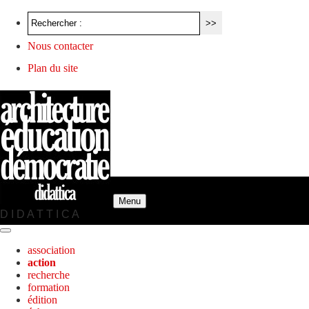
Nous contacter
Plan du site
Menu
D I D A T T I C A
association
action
recherche
formation
édition