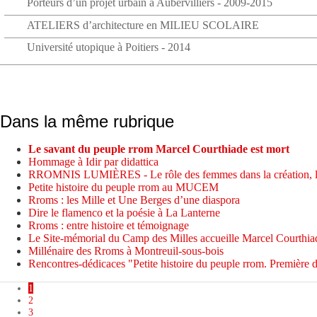
Porteurs d’un projet urbain à Aubervilliers - 2009-2015
ATELIERS d’architecture en MILIEU SCOLAIRE
Université utopique à Poitiers - 2014
Dans la même rubrique
Le savant du peuple rrom Marcel Courthiade est mort
Hommage à Idir par didattica
RROMNIS LUMIÈRES - Le rôle des femmes dans la création, l’éd
Petite histoire du peuple rrom au MUCEM
Rroms : les Mille et Une Berges d’une diaspora
Dire le flamenco et la poésie à La Lanterne
Rroms : entre histoire et témoignage
Le Site-mémorial du Camp des Milles accueille Marcel Courthiad
Millénaire des Rroms à Montreuil-sous-bois
Rencontres-dédicaces "Petite histoire du peuple rrom. Première d
1
2
3