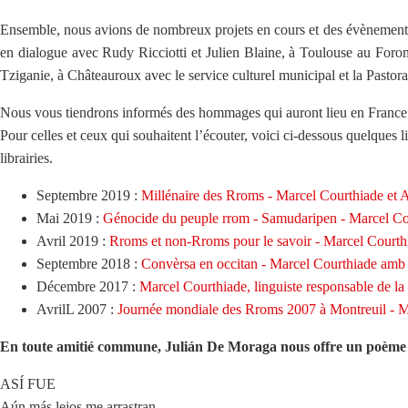
Ensemble, nous avions de nombreux projets en cours et des évènements 
en dialogue avec Rudy Ricciotti et Julien Blaine, à Toulouse au Foro
Tziganie, à Châteauroux avec le service culturel municipal et la Pastora
Nous vous tiendrons informés des hommages qui auront lieu en France
Pour celles et ceux qui souhaitent l’écouter, voici ci-dessous quelques l
librairies.
Septembre 2019 :
Millénaire des Rroms - Marcel Courthiade et 
Mai 2019 :
Génocide du peuple rrom - Samudaripen - Marcel Cou
Avril 2019 :
Rroms et non-Rroms pour le savoir - Marcel Courth
Septembre 2018 :
Convèrsa en occitan - Marcel Courthiade amb 
Décembre 2017 :
Marcel Courthiade, linguiste responsable de l
AvrilL 2007 :
Journée mondiale des Rroms 2007 à Montreuil - M
En toute amitié commune, Julián De Moraga nous offre un poème 
ASÍ FUE
Aún más lejos me arrastran