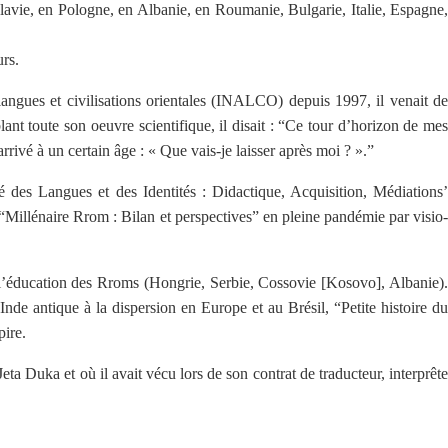
avie, en Pologne, en Albanie, en Roumanie, Bulgarie, Italie, Espagne,
urs.
langues et civilisations orientales (INALCO) depuis 1997, il venait de
nt toute son oeuvre scientifique, il disait : “Ce tour d’horizon de mes
rivé à un certain âge : « Que vais-je laisser après moi ? ».”
é des Langues et des Identités : Didactique, Acquisition, Médiations’
“Millénaire Rrom : Bilan et perspectives” en pleine pandémie par visio-
r l’éducation des Rroms (Hongrie, Serbie, Cossovie [Kosovo], Albanie).
nde antique à la dispersion en Europe et au Brésil, “Petite histoire du
pire.
eta Duka et où il avait vécu lors de son contrat de traducteur, interprête