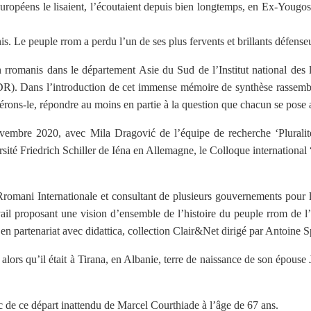
opéens le lisaient, l’écoutaient depuis bien longtemps, en Ex-Yougosl
is. Le peuple rrom a perdu l’un de ses plus fervents et brillants défense
n rromanis dans le département Asie du Sud de l’Institut national des 
HDR). Dans l’introduction de cet immense mémoire de synthèse rassembla
rons-le, répondre au moins en partie à la question que chacun se pose ar
novembre 2020, avec Mila Dragović de l’équipe de recherche ‘Pluralit
té Friedrich Schiller de Iéna en Allemagne, le Colloque international 
on Rromani Internationale et consultant de plusieurs gouvernements pou
il proposant une vision d’ensemble de l’histoire du peuple rrom de l’I
en partenariat avec didattica, collection Clair&Net dirigé par Antoine S
alors qu’il était à Tirana, en Albanie, terre de naissance de son épouse J
 de ce départ inattendu de Marcel Courthiade à l’âge de 67 ans.