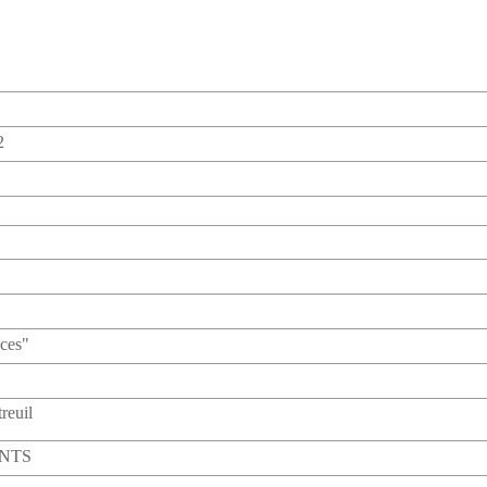
2
ces"
reuil
ANTS