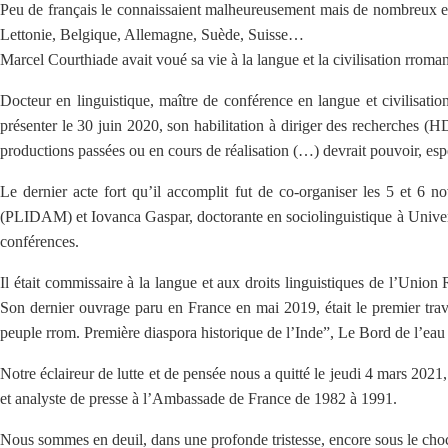
Peu de français le connaissaient malheureusement mais de nombreux eur
Lettonie, Belgique, Allemagne, Suède, Suisse…
Marcel Courthiade avait voué sa vie à la langue et la civilisation rroman
Docteur en linguistique, maître de conférence en langue et civilisatio
présenter le 30 juin 2020, son habilitation à diriger des recherches (
productions passées ou en cours de réalisation (…) devrait pouvoir, espé
Le dernier acte fort qu’il accomplit fut de co-organiser les 5 et 6 
(PLIDAM) et Iovanca Gaspar, doctorante en sociolinguistique à Universi
conférences.
Il était commissaire à la langue et aux droits linguistiques de l’Uni
Son dernier ouvrage paru en France en mai 2019, était le premier trava
peuple rrom. Première diaspora historique de l’Inde”, Le Bord de l’eau 
Notre éclaireur de lutte et de pensée nous a quitté le jeudi 4 mars 2021, 
et analyste de presse à l’Ambassade de France de 1982 à 1991.
Nous sommes en deuil, dans une profonde tristesse, encore sous le choc