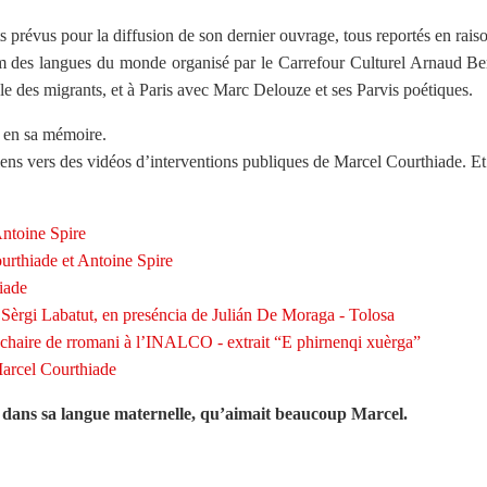
prévus pour la diffusion de son dernier ouvrage, tous reportés en rais
m des langues du monde organisé par le Carrefour Culturel Arnaud Ber
le des migrants, et à Paris avec Marc Delouze et ses Parvis poétiques.
 en sa mémoire.
iens vers des vidéos d’interventions publiques de Marcel Courthiade. Et s
Antoine Spire
rthiade et Antoine Spire
iade
Sèrgi Labatut, en preséncia de Julián De Moraga - Tolosa
a chaire de rromani à l’INALCO - extrait “E phirnenqi xuèrga”
arcel Courthiade
dans sa langue maternelle, qu’aimait beaucoup Marcel.