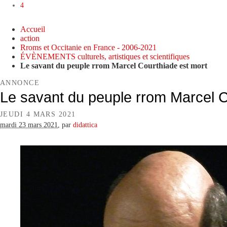
4
Accueil
action
Rroms et Occitanie en France - 2006-2021
ÉVÈNEMENTS culturels, artistiques et scientifiques
Le savant du peuple rrom Marcel Courthiade est mort
ANNONCE
Le savant du peuple rrom Marcel C
JEUDI 4 MARS 2021
mardi 23 mars 2021
,
par
didattica