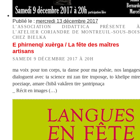
Publié le :
mercredi 13 décembre 2017
L’ASSOCIATION DIDATTICA PRÉSENTE À
L’ATELIER CORIANDRE DE MONTREUIL-SOUS-BOIS
CHEZ BIELKA
E phirnenqi xuèrga / La fête des maîtres
artisans
SAMEDI 9 DÉCEMBRE 2017 À 20H
ma voix pour ton corps, ta danse pour ma poésie, nos langages
dialoguent avec ta science mi zan tire truposqe, to khelipe mire
poeziaqe, amare ćhibǎ vakǎren tire ʒantripnaça
_ Récit en images (…)