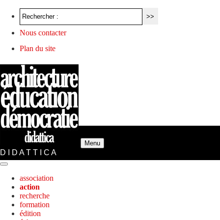
Nous contacter
Plan du site
Menu
D I D A T T I C A
association
action
recherche
formation
édition