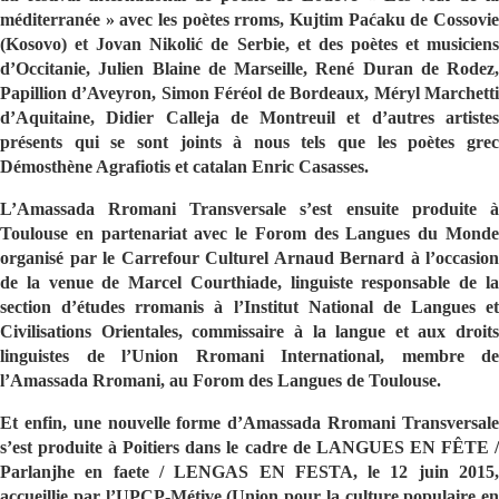
méditerranée » avec les poètes rroms, Kujtim Paćaku de Cossovie
(Kosovo) et Jovan Nikolić de Serbie, et des poètes et musiciens
d’Occitanie, Julien Blaine de Marseille, René Duran de Rodez,
Papillion d’Aveyron, Simon Féréol de Bordeaux, Méryl Marchetti
d’Aquitaine, Didier Calleja de Montreuil et d’autres artistes
présents qui se sont joints à nous tels que les poètes grec
Démosthène Agrafiotis et catalan Enric Casasses.
L’Amassada Rromani Transversale s’est ensuite produite à
Toulouse en partenariat avec le Forom des Langues du Monde
organisé par le Carrefour Culturel Arnaud Bernard à l’occasion
de la venue de Marcel Courthiade, linguiste responsable de la
section d’études rromanis à l’Institut National de Langues et
Civilisations Orientales, commissaire à la langue et aux droits
linguistes de l’Union Rromani International, membre de
l’Amassada Rromani, au Forom des Langues de Toulouse.
Et enfin, une nouvelle forme d’Amassada Rromani Transversale
s’est produite à Poitiers dans le cadre de LANGUES EN FÊTE /
Parlanjhe en faete / LENGAS EN FESTA, le 12 juin 2015,
accueillie par l’UPCP-Métive (Union pour la culture populaire en