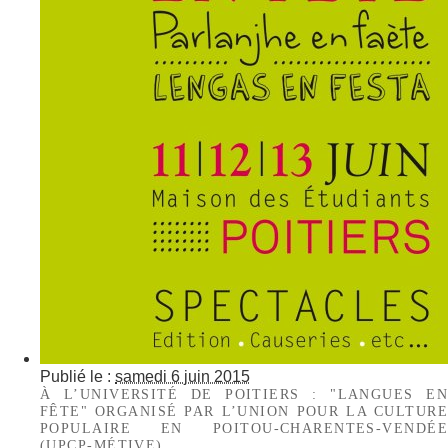
Publié le :
samedi 6 juin 2015
À L’UNIVERSITÉ DE POITIERS : "LANGUES EN
FÊTE" ORGANISÉ PAR L’UNION POUR LA CULTURE
POPULAIRE EN POITOU-CHARENTES-VENDÉE
(UPCP-MÉTIVE)