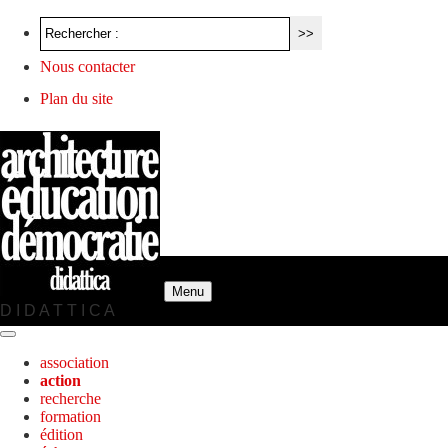
Nous contacter
Plan du site
Menu
D I D A T T I C A
association
action
recherche
formation
édition