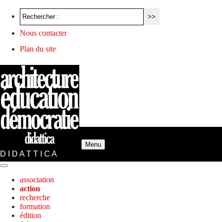
Nous contacter
Plan du site
Menu
D I D A T T I C A
association
action
recherche
formation
édition