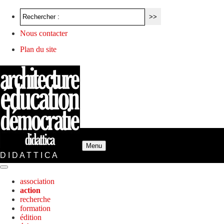
Nous contacter
Plan du site
Menu
D I D A T T I C A
association
action
recherche
formation
édition