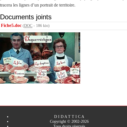
tracera les lignes d’un portrait de territoire.
Documents joints
Fiche5.doc
(
DOC
-
186 kio
)
D I D A T T I C A
Copyright © 2002-2026
Tous droits réservés