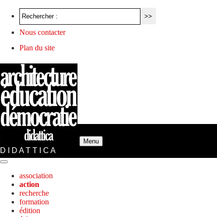
Nous contacter
Plan du site
Menu
D I D A T T I C A
association
action
recherche
formation
édition