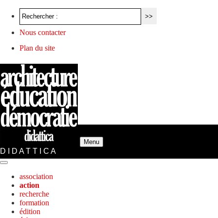
Nous contacter
Plan du site
Menu
D I D A T T I C A
association
action
recherche
formation
édition