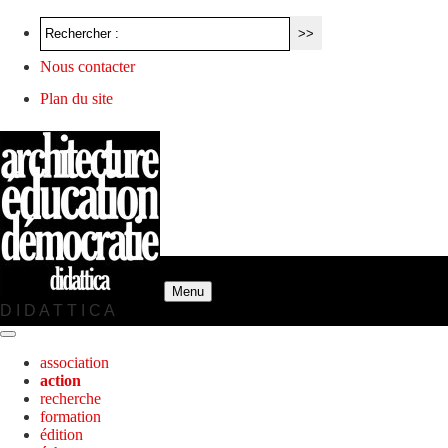
Nous contacter
Plan du site
Menu
D I D A T T I C A
association
action
recherche
formation
édition