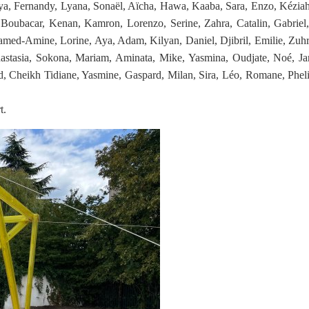
: Miya, Fernandy, Lyana, Sonaël, Aïcha, Hawa, Kaaba, Sara, Enzo, Kézi
Boubacar, Kenan, Kamron, Lorenzo, Serine, Zahra, Catalin, Gabriel, C
ed-Amine, Lorine, Aya, Adam, Kilyan, Daniel, Djibril, Emilie, Zuhre
stasia, Sokona, Mariam, Aminata, Mike, Yasmina, Oudjate, Noé, Jan
wed, Cheikh Tidiane, Yasmine, Gaspard, Milan, Sira, Léo, Romane, Phe
t.