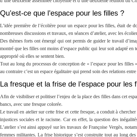
d’une deuxième assemblée citoyenne et d’une deuxième réunion du Con
Qu’est-ce que l’espace pour les filles ?
L’idée première de l’écolière pour un espace pour les filles, était de d
nombreuses discussions et travaux, en séances d’atelier, avec les écolier.e
Des thèmes forts ont émergé qui ont permis de guider le travail d’imag
montré que les filles ont moins d’espace public qui leur soit adapté en t
approprié où elles se sentent bien.
Tout au long du processus de conception de « l’espace pour les filles » 
au contraire c’est un espace égalitaire qui prend soin des relations entre 
La fresque et la frise de l’espace pour les f
Afin de visibiliser et politiser l’enjeu de la place des filles dans cet 
bancs, avec une fresque colorée.
Le travail en atelier sur cette frise et cette fresque, a conduit à cherch
injustices sociales et le racisme. Car en effet, la question des inégalit
L’atelier s’est ainsi appuyé sur les travaux de Françoise Vergès, nota
femmes militantes. La frise historique s’est construite tout au long de