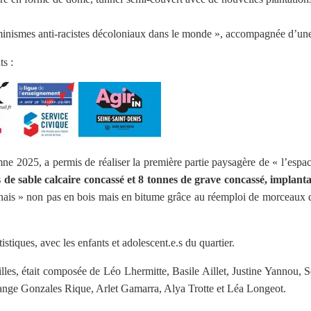
minismes anti-racistes décoloniaux dans le monde », accompagnée d’une 
ts :
e 2025, a permis de réaliser la première partie paysagère de « l’espace
s de sable calcaire concassé et 8 tonnes de grave concassé, implant
onais » non pas en bois mais en bitume grâce au réemploi de morceaux de
rtistiques, avec les enfants et adolescent.e.s du quartier.
filles, était composée de Léo Lhermitte, Basile Aillet, Justine Yannou
nge Gonzales Rique, Arlet Gamarra, Alya Trotte et Léa Longeot.