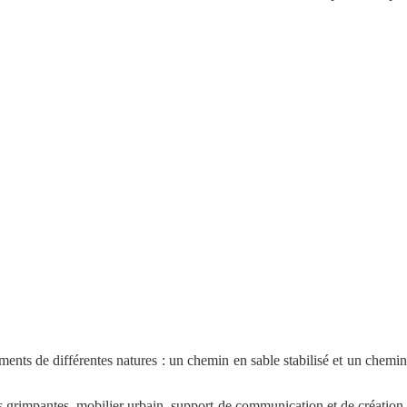
ents de différentes natures : un chemin en sable stabilisé et un chemi
 grimpantes, mobilier urbain, support de communication et de création