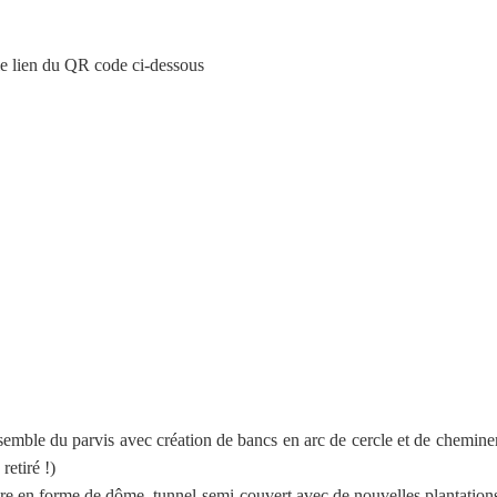
 le lien du QR code ci-dessous
semble du parvis avec création de bancs en arc de cercle et de cheminem
etiré !)
re en forme de dôme, tunnel semi-couvert avec de nouvelles plantations