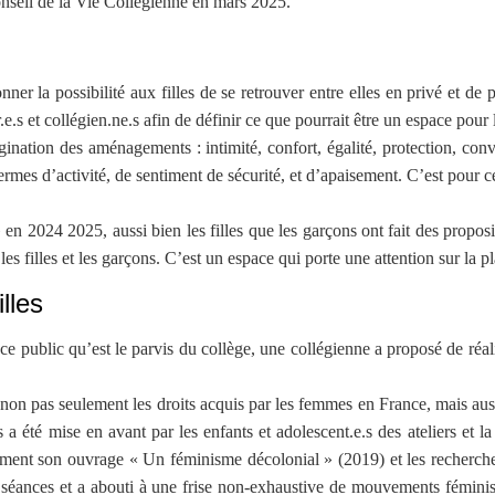
seil de la Vie Collégienne en mars 2025.
onner la possibilité aux filles de se retrouver entre elles en privé et d
.s et collégien.ne.s afin de définir ce que pourrait être un espace pour le
ination des aménagements : intimité, confort, égalité, protection, conv
ermes d’activité, de sentiment de sécurité, et d’apaisement. C’est pour c
en 2024 2025, aussi bien les filles que les garçons ont fait des proposit
les filles et les garçons. C’est un espace qui porte une attention sur la p
illes
espace public qu’est le parvis du collège, une collégienne a proposé de ré
er non pas seulement les droits acquis par les femmes en France, mais aussi
és a été mise en avant par les enfants et adolescent.e.s des ateliers et 
mment son ouvrage « Un féminisme décolonial » (2019) et les recherches 
s séances et a abouti à une frise non-exhaustive de mouvements féminist