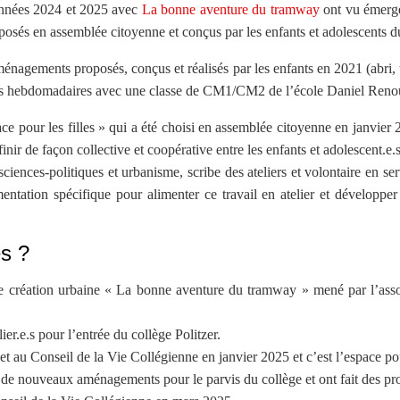
 années 2024 et 2025 avec
La bonne aventure du tramway
ont vu émerger
 proposés en assemblée citoyenne et conçus par les enfants et adolescents 
gements proposés, conçus et réalisés par les enfants en 2021 (abri, ta
liers hebdomadaires avec une classe de CM1/CM2 de l’école Daniel Renoult
pace pour les filles » qui a été choisi en assemblée citoyenne en janvie
r de façon collective et coopérative entre les enfants et adolescent.e.s,
ces-politiques et urbanisme, scribe des ateliers et volontaire en ser
ntation spécifique pour alimenter ce travail en atelier et développer
es ?
r de création urbaine « La bonne aventure du tramway » mené par l’as
r.e.s pour l’entrée du collège Politzer.
t au Conseil de la Vie Collégienne en janvier 2025 et c’est l’espace pour
n de nouveaux aménagements pour le parvis du collège et ont fait des pr