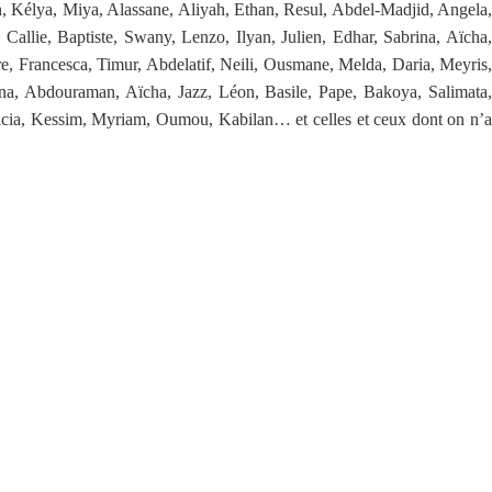
ah, Kélya, Miya, Alassane, Aliyah, Ethan, Resul, Abdel-Madjid, Angela,
allie, Baptiste, Swany, Lenzo, Ilyan, Julien, Edhar, Sabrina, Aïcha,
, Francesca, Timur, Abdelatif, Neili, Ousmane, Melda, Daria, Meyris,
a, Abdouraman, Aïcha, Jazz, Léon, Basile, Pape, Bakoya, Salimata,
licia, Kessim, Myriam, Oumou, Kabilan… et celles et ceux dont on n’a