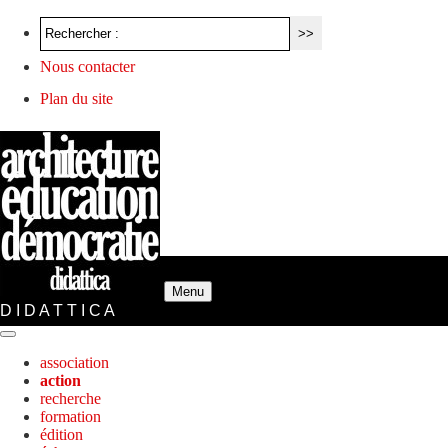
Nous contacter
Plan du site
Menu
D I D A T T I C A
association
action
recherche
formation
édition