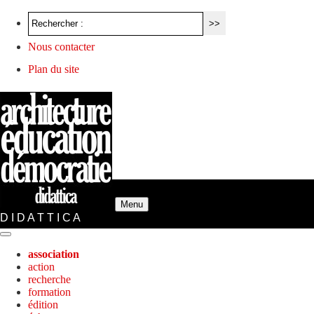
Nous contacter
Plan du site
Menu
D I D A T T I C A
association
action
recherche
formation
édition