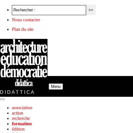
Nous contacter
Plan du site
Menu
D I D A T T I C A
association
action
recherche
formation
édition