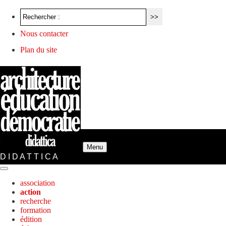
Nous contacter
Plan du site
Menu
D I D A T T I C A
association
action
recherche
formation
édition