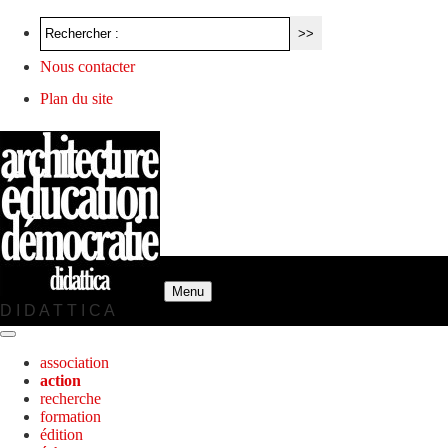
Nous contacter
Plan du site
Menu
D I D A T T I C A
association
action
recherche
formation
édition