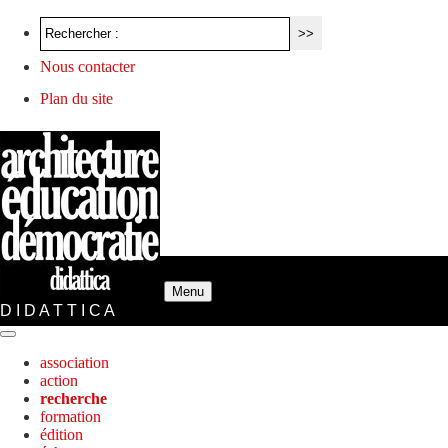
Nous contacter
Plan du site
Menu
D I D A T T I C A
association
action
recherche
formation
édition