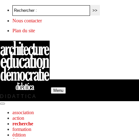
Nous contacter
Plan du site
Menu
D I D A T T I C A
association
action
recherche
formation
édition