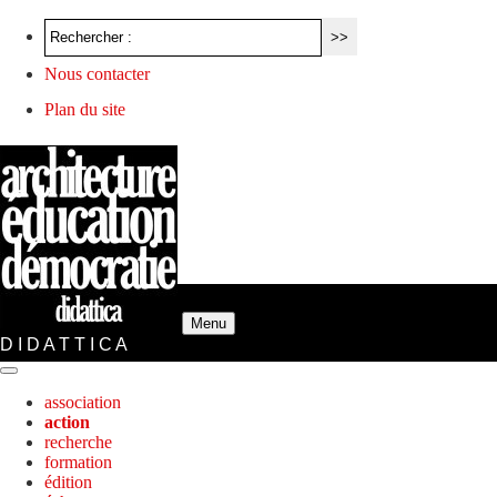
Nous contacter
Plan du site
Menu
D I D A T T I C A
association
action
recherche
formation
édition