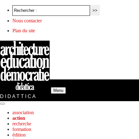
Nous contacter
Plan du site
Menu
D I D A T T I C A
association
action
recherche
formation
édition