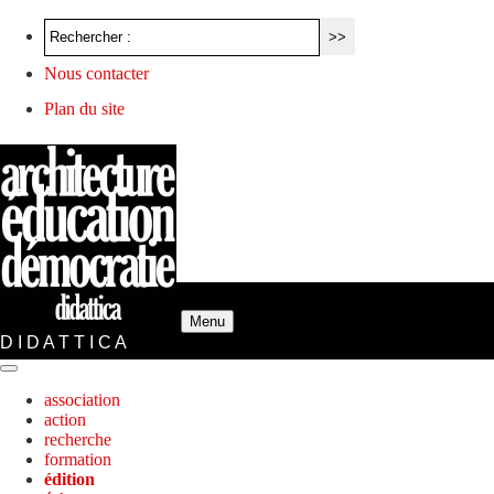
Nous contacter
Plan du site
Menu
D I D A T T I C A
association
action
recherche
formation
édition