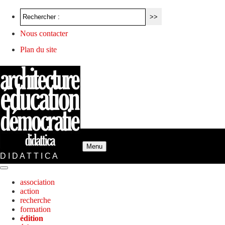
Nous contacter
Plan du site
Menu
D I D A T T I C A
association
action
recherche
formation
édition