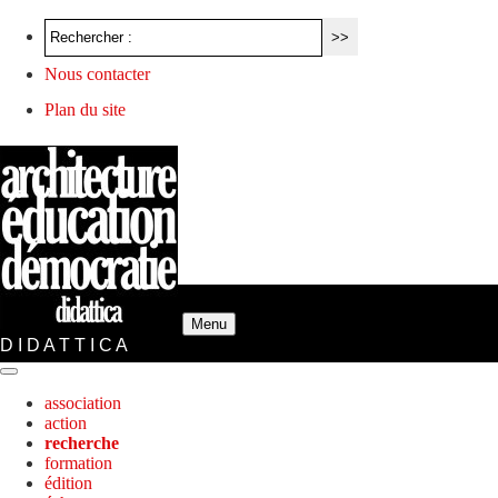
Nous contacter
Plan du site
Menu
D I D A T T I C A
association
action
recherche
formation
édition