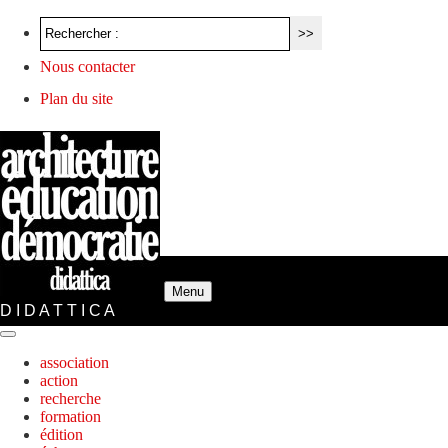
Nous contacter
Plan du site
Menu
D I D A T T I C A
association
action
recherche
formation
édition