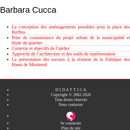
Barbara Cucca
La conception des aménagements possibles pour la place des
Ruffins
Prise de connaissance du projet urbain de la municipalité et
étude du quartier
Contexte et objectifs de l’atelier
Approche de l’architecture et des outils de représentation
La présentation des travaux à la réunion de la Fabrique des
Hauts de Montreuil
D I D A T T I C A
Copyright © 2002-2026
Tous droits réservés
Nous contacter
Se connecter
Plan du site