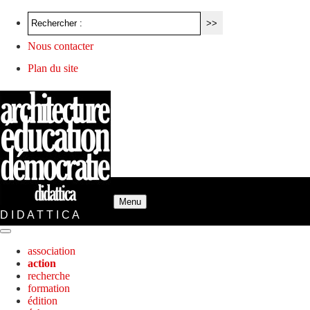
Nous contacter
Plan du site
Menu
D I D A T T I C A
association
action
recherche
formation
édition