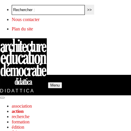
Nous contacter
Plan du site
Menu
D I D A T T I C A
association
action
recherche
formation
édition